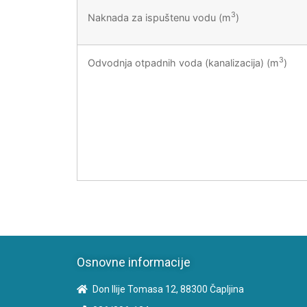
3
Naknada za ispuštenu vodu (m
)
3
Odvodnja otpadnih voda (kanalizacija) (m
)
Osnovne informacije
Don Ilije Tomasa 12, 88300 Čapljina