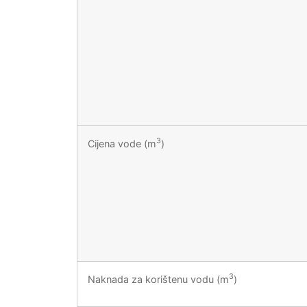
3
Cijena vode (m
)
3
Naknada za korištenu vodu (m
)