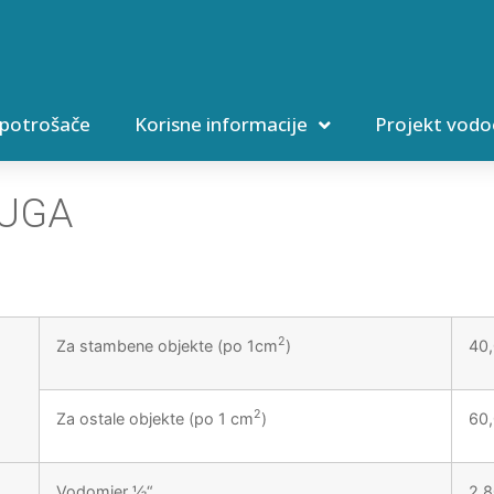
 potrošače
Korisne informacije
Projekt vodo
LUGA
2
Za stambene objekte (po 1cm
)
40
2
Za ostale objekte (po 1 cm
)
60
Vodomjer ½“
2,