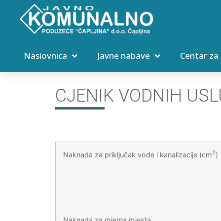
Naslovnica
Javne nabave
Centar za
CJENIK VODNIH US
2
Naknada za priključak vode i kanalizacije (cm
)
Naknada za mjerna mjesta