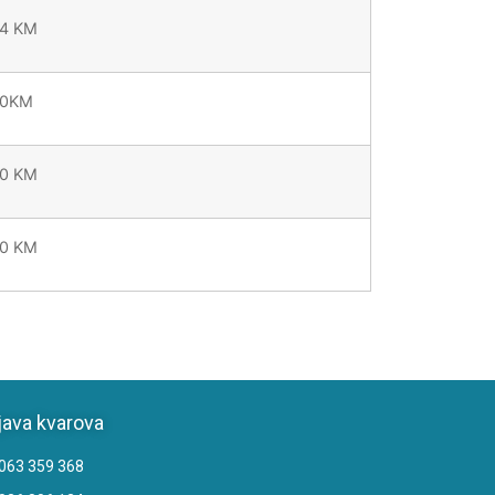
04 KM
20KM
40 KM
40 KM
java kvarova
063 359 368