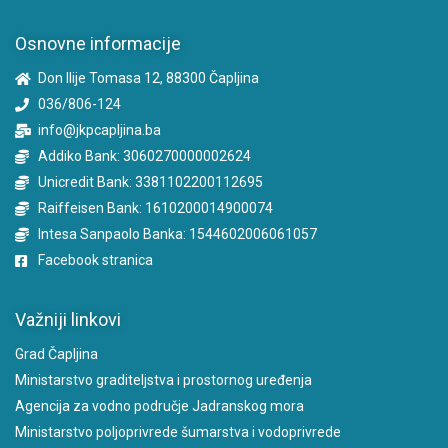
Osnovne informacije
Don Ilije Tomasa 12, 88300 Čapljina
036/806-124
info@jkpcapljina.ba
Addiko Bank: 3060270000002624
Unicredit Bank: 3381102200112695
Raiffeisen Bank: 1610200014900074
Intesa Sanpaolo Banka: 1544602006061057
Facebook stranica
Važniji linkovi
Grad Čapljina
Ministarstvo graditeljstva i prostornog uređenja
Agencija za vodno područje Jadranskog mora
Ministarstvo poljoprivrede šumarstva i vodoprivrede