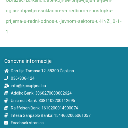
Obrazac-za-kandidate-koji-se-prijavljuju-na-javni-
oglas-objavljen-sukladno-s-uredbom-u-postupku-
prijema-u-radni-odnos-u-javnom-sektoru-u-HNZ_0-1-
1
Osnovne informacije
Don Ilije Tomasa 12, 88300 Čapljina
036/806-124
info@jkpcapljina.ba
Addiko Bank: 3060270000002624
Unicredit Bank: 3381102200112695
Raiffeisen Bank: 1610200014900074
Intesa Sanpaolo Banka: 1544602006061057
Facebook stranica