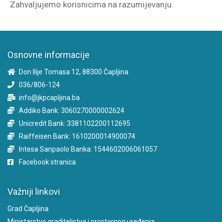
Zahvaljujemo korisnicima na razumijevanju.
Osnovne informacije
Don Ilije Tomasa 12, 88300 Čapljina
036/806-124
info@jkpcapljina.ba
Addiko Bank: 3060270000002624
Unicredit Bank: 3381102200112695
Raiffeisen Bank: 1610200014900074
Intesa Sanpaolo Banka: 1544602006061057
Facebook stranica
Važniji linkovi
Grad Čapljina
Ministarstvo graditeljstva i prostornog uređenja