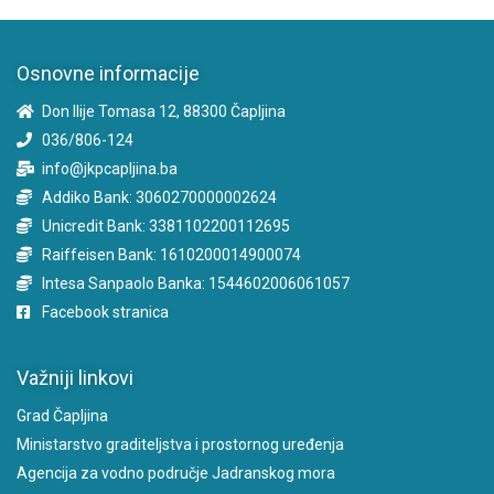
Osnovne informacije
Don Ilije Tomasa 12, 88300 Čapljina
036/806-124
info@jkpcapljina.ba
Addiko Bank: 3060270000002624
Unicredit Bank: 3381102200112695
Raiffeisen Bank: 1610200014900074
Intesa Sanpaolo Banka: 1544602006061057
Facebook stranica
Važniji linkovi
Grad Čapljina
Ministarstvo graditeljstva i prostornog uređenja
Agencija za vodno područje Jadranskog mora