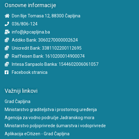
Osnovne informacije
Don Ilije Tomasa 12, 88300 Čapljina
036/806-124
info@jkpcapljina.ba
Addiko Bank: 3060270000002624
Unicredit Bank: 3381102200112695
Raiffeisen Bank: 1610200014900074
Intesa Sanpaolo Banka: 1544602006061057
Facebook stranica
Važniji linkovi
Grad Čapljina
Ministarstvo graditeljstva i prostornog uređenja
Agencija za vodno područje Jadranskog mora
Ministarstvo poljoprivrede šumarstva i vodoprivrede
Aplikacija eCitizen - Grad Čapljina