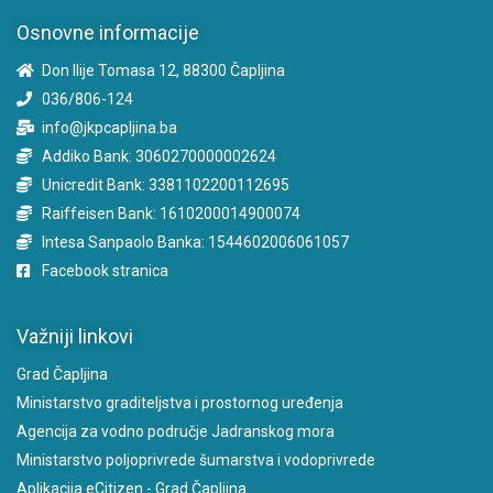
Osnovne informacije
Don Ilije Tomasa 12, 88300 Čapljina
036/806-124
info@jkpcapljina.ba
Addiko Bank: 3060270000002624
Unicredit Bank: 3381102200112695
Raiffeisen Bank: 1610200014900074
Intesa Sanpaolo Banka: 1544602006061057
Facebook stranica
Važniji linkovi
Grad Čapljina
Ministarstvo graditeljstva i prostornog uređenja
Agencija za vodno područje Jadranskog mora
Ministarstvo poljoprivrede šumarstva i vodoprivrede
Aplikacija eCitizen - Grad Čapljina