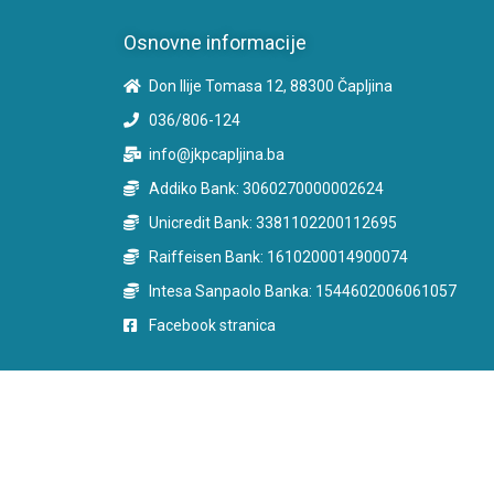
Osnovne informacije
Don Ilije Tomasa 12, 88300 Čapljina
036/806-124
info@jkpcapljina.ba
Addiko Bank: 3060270000002624
Unicredit Bank: 3381102200112695
Raiffeisen Bank: 1610200014900074
Intesa Sanpaolo Banka: 1544602006061057
Facebook stranica