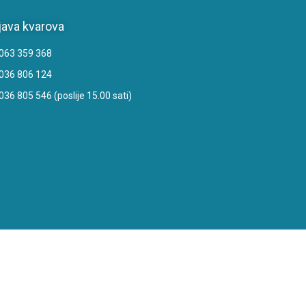
java kvarova
063 359 368
036 806 124
036 805 546 (poslije 15.00 sati)