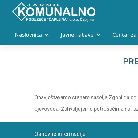
Naslovnica
Javne nabave
Centar za
PRE
Obavještavamo stanare naselja Zgoni da će u
cjevovoda. Zahvaljujemo potrošačima na ra
Osnovne informacije