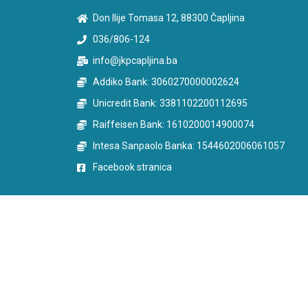
Don Ilije Tomasa 12, 88300 Čapljina
036/806-124
info@jkpcapljina.ba
Addiko Bank: 3060270000002624
Unicredit Bank: 3381102200112695
Raiffeisen Bank: 1610200014900074
Intesa Sanpaolo Banka: 1544602006061057
Facebook stranica