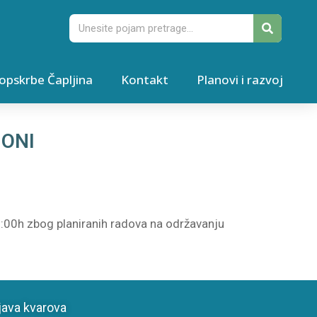
opskrbe Čapljina
Kontakt
Planovi i razvoj
GONI
:00h zbog planiranih radova na održavanju
java kvarova