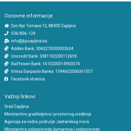
Osnovne informacije
Don Ilije Tomasa 12, 88300 Čapljina
036/806-124
info@jkpcapljina.ba
Addiko Bank: 3060270000002624
Unicredit Bank: 3381102200112695
Raiffeisen Bank: 1610200014900074
Intesa Sanpaolo Banka: 1544602006061057
Facebook stranica
Važniji linkovi
Grad Čapljina
Ministarstvo graditeljstva i prostornog uređenja
Agencija za vodno područje Jadranskog mora
Ministarstvo poljoprivrede šumarstva i vodoprivrede