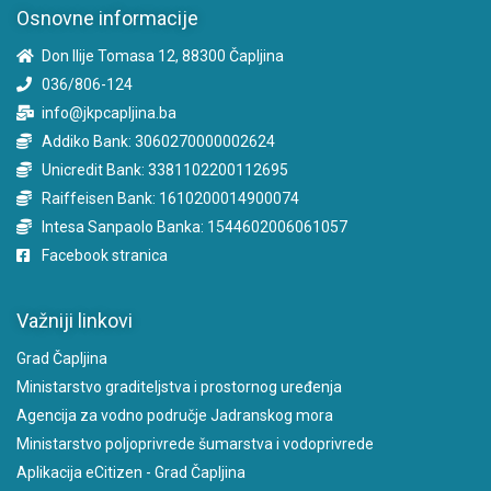
Osnovne informacije
Don Ilije Tomasa 12, 88300 Čapljina
036/806-124
info@jkpcapljina.ba
Addiko Bank: 3060270000002624
Unicredit Bank: 3381102200112695
Raiffeisen Bank: 1610200014900074
Intesa Sanpaolo Banka: 1544602006061057
Facebook stranica
Važniji linkovi
Grad Čapljina
Ministarstvo graditeljstva i prostornog uređenja
Agencija za vodno područje Jadranskog mora
Ministarstvo poljoprivrede šumarstva i vodoprivrede
Aplikacija eCitizen - Grad Čapljina