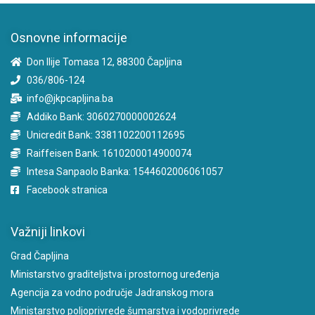
Osnovne informacije
Don Ilije Tomasa 12, 88300 Čapljina
036/806-124
info@jkpcapljina.ba
Addiko Bank: 3060270000002624
Unicredit Bank: 3381102200112695
Raiffeisen Bank: 1610200014900074
Intesa Sanpaolo Banka: 1544602006061057
Facebook stranica
Važniji linkovi
Grad Čapljina
Ministarstvo graditeljstva i prostornog uređenja
Agencija za vodno područje Jadranskog mora
Ministarstvo poljoprivrede šumarstva i vodoprivrede