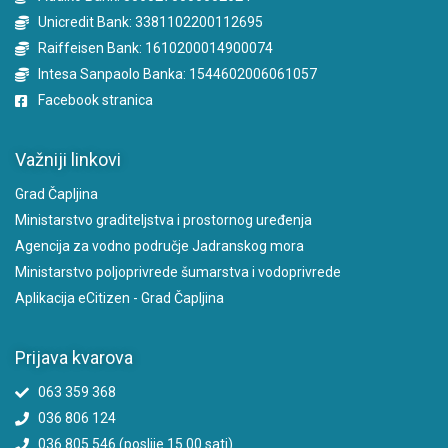
Unicredit Bank: 3381102200112695
Raiffeisen Bank: 1610200014900074
Intesa Sanpaolo Banka: 1544602006061057
Facebook stranica
Važniji linkovi
Grad Čapljina
Ministarstvo graditeljstva i prostornog uređenja
Agencija za vodno područje Jadranskog mora
Ministarstvo poljoprivrede šumarstva i vodoprivrede
Aplikacija eCitizen - Grad Čapljina
Prijava kvarova
063 359 368
036 806 124
036 805 546 (poslije 15.00 sati)