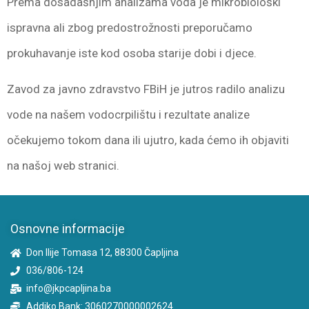
Prema dosadašnjim analizama voda je mikrobiološki
ispravna ali zbog predostrožnosti preporučamo
prokuhavanje iste kod osoba starije dobi i djece.
Zavod za javno zdravstvo FBiH je jutros radilo analizu
vode na našem vodocrpilištu i rezultate analize
očekujemo tokom dana ili ujutro, kada ćemo ih objaviti
na našoj web stranici.
Osnovne informacije
Don Ilije Tomasa 12, 88300 Čapljina
036/806-124
info@jkpcapljina.ba
Addiko Bank: 3060270000002624