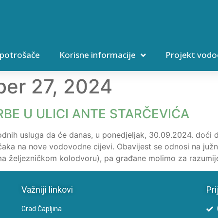
 potrošače
Korisne informacije
Projekt vodo
er 27, 2024
BE U ULICI ANTE STARČEVIĆA
dnih usluga da će danas, u ponedjeljak, 30.09.2024. doći
čaka na nove vodovodne cijevi. Obavijest se odnosi na juž
ma željezničkom kolodvoru), pa građane molimo za razumij
Važniji linkovi
Pri
Grad Čapljina