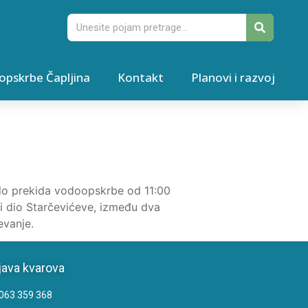
opskrbe Čapljina
Kontakt
Planovi i razvoj
 do prekida vodoopskrbe od 11:00
ni dio Starčevićeve, između dva
evanje.
java kvarova
063 359 368