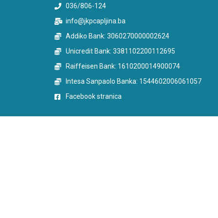
036/806-124
info@jkpcapljina.ba
Addiko Bank: 3060270000002624
Unicredit Bank: 3381102200112695
Raiffeisen Bank: 1610200014900074
Intesa Sanpaolo Banka: 1544602006061057
Facebook stranica