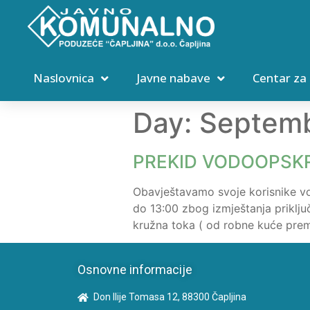
Naslovnica
Javne nabave
Centar za
Day:
Septemb
PREKID VODOOPSKR
Obavještavamo svoje korisnike vo
do 13:00 zbog izmještanja priklju
kružna toka ( od robne kuće pre
Osnovne informacije
Don Ilije Tomasa 12, 88300 Čapljina