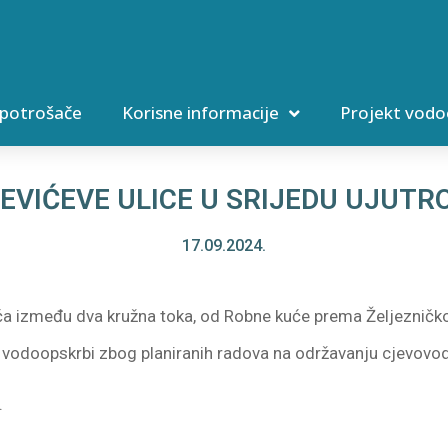
 potrošače
Korisne informacije
Projekt vodo
EVIĆEVE ULICE U SRIJEDU UJUTR
17.09.2024.
ća između dva kružna toka, od Robne kuće prema Željezničk
 vodoopskrbi zbog planiranih radova na održavanju cjevovo
.