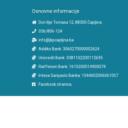
Osnovne informacije
Don Ilije Tomasa 12, 88300 Čapljina
036/806-124
info@jkpcapljina.ba
Addiko Bank: 3060270000002624
Unicredit Bank: 3381102200112695
Raiffeisen Bank: 1610200014900074
Intesa Sanpaolo Banka: 1544602006061057
Facebook stranica