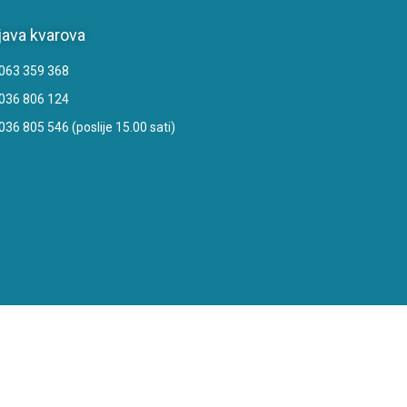
java kvarova
063 359 368
036 806 124
036 805 546 (poslije 15.00 sati)