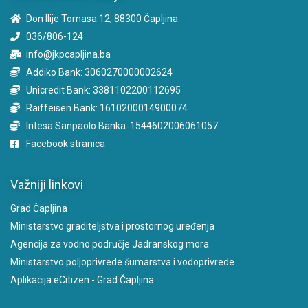
Don Ilije Tomasa 12, 88300 Čapljina
036/806-124
info@jkpcapljina.ba
Addiko Bank: 3060270000002624
Unicredit Bank: 3381102200112695
Raiffeisen Bank: 1610200014900074
Intesa Sanpaolo Banka: 1544602006061057
Facebook stranica
Važniji linkovi
Grad Čapljina
Ministarstvo graditeljstva i prostornog uređenja
Agencija za vodno područje Jadranskog mora
Ministarstvo poljoprivrede šumarstva i vodoprivrede
Aplikacija eCitizen - Grad Čapljina