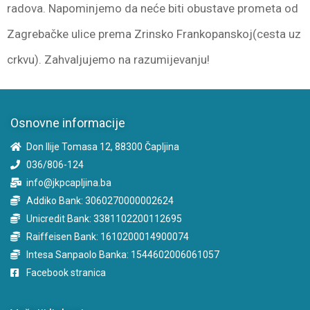
radova. Napominjemo da neće biti obustave prometa od
Zagrebačke ulice prema Zrinsko Frankopanskoj(cesta uz
crkvu). Zahvaljujemo na razumijevanju!
Osnovne informacije
Don Ilije Tomasa 12, 88300 Čapljina
036/806-124
info@jkpcapljina.ba
Addiko Bank: 3060270000002624
Unicredit Bank: 3381102200112695
Raiffeisen Bank: 1610200014900074
Intesa Sanpaolo Banka: 1544602006061057
Facebook stranica