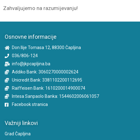
Zahvaljujemo na razumijevanju!
Osnovne informacije
Don Ilije Tomasa 12, 88300 Čapljina
036/806-124
info@jkpcapljina.ba
Addiko Bank: 3060270000002624
Unicredit Bank: 3381102200112695
Raiffeisen Bank: 1610200014900074
Intesa Sanpaolo Banka: 1544602006061057
Facebook stranica
Važniji linkovi
Grad Čapljina