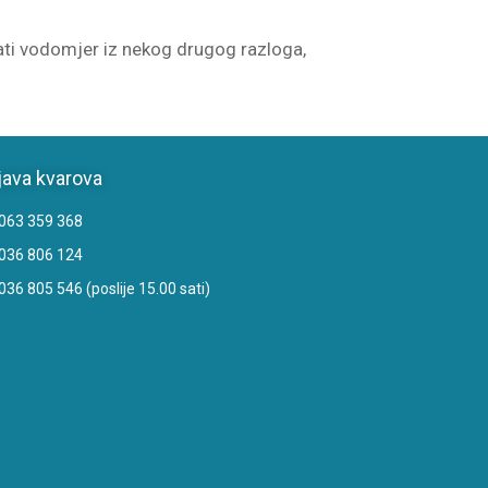
tati vodomjer iz nekog drugog razloga,
java kvarova
063 359 368
036 806 124
036 805 546 (poslije 15.00 sati)