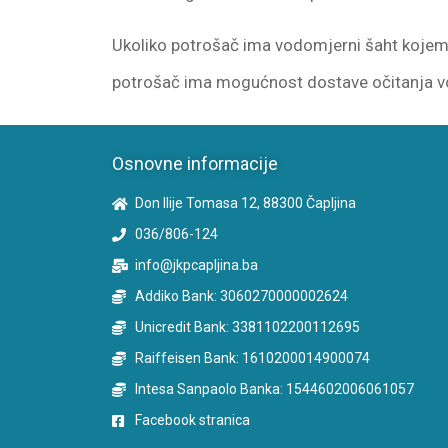
Ukoliko potrošač ima vodomjerni šaht kojem s
potrošač ima mogućnost dostave očitanja v
Osnovne informacije
Don Ilije Tomasa 12, 88300 Čapljina
036/806-124
info@jkpcapljina.ba
Addiko Bank: 3060270000002624
Unicredit Bank: 3381102200112695
Raiffeisen Bank: 1610200014900074
Intesa Sanpaolo Banka: 1544602006061057
Facebook stranica