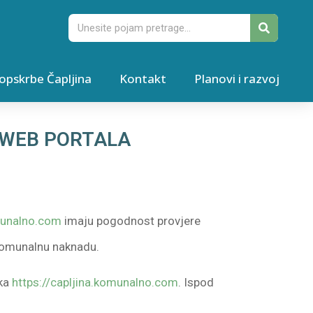
opskrbe Čapljina
Kontakt
Planovi i razvoj
 WEB PORTALA
omunalno.com
imaju pogodnost provjere
i komunalnu naknadu.
nka
https://capljina.komunalno.com
. Ispod