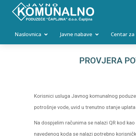
Naslovnica
Javne nabave
Centar za
PROVJERA PO
Korisnici usluga Javnog komunalnog poduze
potrošnje vode, uvid u trenutno stanje uplata
Na dospjelim računima se nalazi QR kod kao j
navedenog koda se nalazi potrebno korisničko