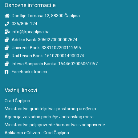
Osnovne informacije
Don Ilije Tomasa 12, 88300 Čapljina
036/806-124
info@jkpcapljina.ba
Addiko Bank: 3060270000002624
Unicredit Bank: 3381102200112695
Raiffeisen Bank: 1610200014900074
Intesa Sanpaolo Banka: 1544602006061057
Facebook stranica
Važniji linkovi
Grad Čapljina
Ministarstvo graditeljstva i prostornog uređenja
Agencija za vodno područje Jadranskog mora
Ministarstvo poljoprivrede šumarstva i vodoprivrede
Aplikacija eCitizen - Grad Čapljina