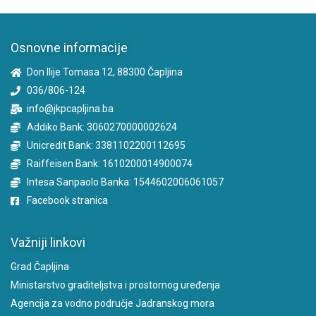
Osnovne informacije
Don Ilije Tomasa 12, 88300 Čapljina
036/806-124
info@jkpcapljina.ba
Addiko Bank: 3060270000002624
Unicredit Bank: 3381102200112695
Raiffeisen Bank: 1610200014900074
Intesa Sanpaolo Banka: 1544602006061057
Facebook stranica
Važniji linkovi
Grad Čapljina
Ministarstvo graditeljstva i prostornog uređenja
Agencija za vodno područje Jadranskog mora