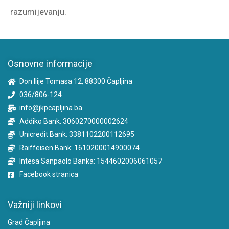
razumijevanju.
Osnovne informacije
Don Ilije Tomasa 12, 88300 Čapljina
036/806-124
info@jkpcapljina.ba
Addiko Bank: 3060270000002624
Unicredit Bank: 3381102200112695
Raiffeisen Bank: 1610200014900074
Intesa Sanpaolo Banka: 1544602006061057
Facebook stranica
Važniji linkovi
Grad Čapljina