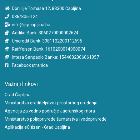
Don Ilije Tomasa 12, 88300 Čapljina
036/806-124
info@jkpcapljina.ba
Addiko Bank: 3060270000002624
Unicredit Bank: 3381102200112695
Raiffeisen Bank: 1610200014900074
Intesa Sanpaolo Banka: 1544602006061057
Facebook stranica
Važniji linkovi
Grad Čapljina
Ministarstvo graditeljstva i prostornog uređenja
Agencija za vodno područje Jadranskog mora
Ministarstvo poljoprivrede šumarstva i vodoprivrede
Aplikacija eCitizen - Grad Čapljina