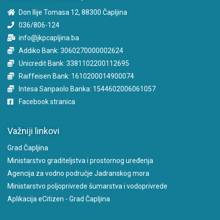
Don Ilije Tomasa 12, 88300 Čapljina
036/806-124
info@jkpcapljina.ba
Addiko Bank: 3060270000002624
Unicredit Bank: 3381102200112695
Raiffeisen Bank: 1610200014900074
Intesa Sanpaolo Banka: 1544602006061057
Facebook stranica
Važniji linkovi
Grad Čapljina
Ministarstvo graditeljstva i prostornog uređenja
Agencija za vodno područje Jadranskog mora
Ministarstvo poljoprivrede šumarstva i vodoprivrede
Aplikacija eCitizen - Grad Čapljina