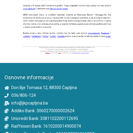
Osnovne informacije
Don Ilije Tomasa 12, 88300 Čapljina
036/806-124
info@jkpcapljina.ba
Addiko Bank: 3060270000002624
Unicredit Bank: 3381102200112695
Raiffeisen Bank: 1610200014900074