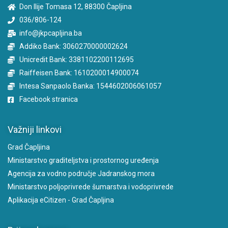
Don Ilije Tomasa 12, 88300 Čapljina
036/806-124
info@jkpcapljina.ba
Addiko Bank: 3060270000002624
Unicredit Bank: 3381102200112695
Raiffeisen Bank: 1610200014900074
Intesa Sanpaolo Banka: 1544602006061057
Facebook stranica
Važniji linkovi
Grad Čapljina
Ministarstvo graditeljstva i prostornog uređenja
Agencija za vodno područje Jadranskog mora
Ministarstvo poljoprivrede šumarstva i vodoprivrede
Aplikacija eCitizen - Grad Čapljina