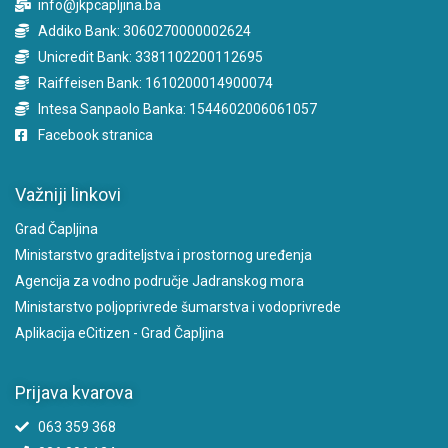
info@jkpcapljina.ba
Addiko Bank: 3060270000002624
Unicredit Bank: 3381102200112695
Raiffeisen Bank: 1610200014900074
Intesa Sanpaolo Banka: 1544602006061057
Facebook stranica
Važniji linkovi
Grad Čapljina
Ministarstvo graditeljstva i prostornog uređenja
Agencija za vodno područje Jadranskog mora
Ministarstvo poljoprivrede šumarstva i vodoprivrede
Aplikacija eCitizen - Grad Čapljina
Prijava kvarova
063 359 368