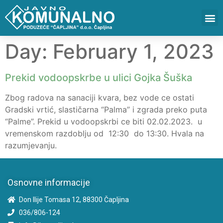
Day:
February 1, 2023
Prekid vodoopskrbe u ulici Gojka Šuška
Zbog radova na sanaciji kvara, bez vode ce ostati
Gradski vrtić, slastičarna “Palma” i zgrada preko puta
“Palme”. Prekid u vodoopskrbi ce biti 02.02.2023. u
vremenskom razdoblju od 12:30 do 13:30. Hvala na
razumjevanju.
Osnovne informacije
Don Ilije Tomasa 12, 88300 Čapljina
036/806-124