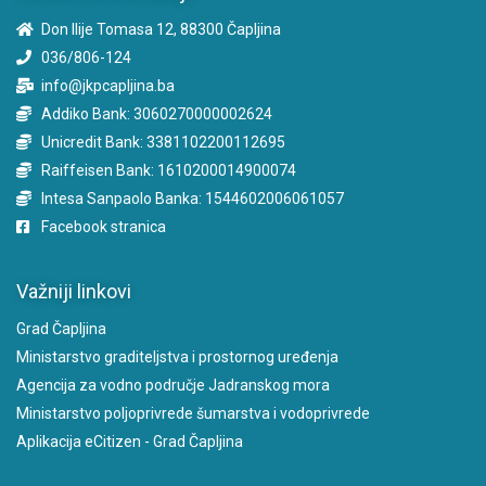
Don Ilije Tomasa 12, 88300 Čapljina
036/806-124
info@jkpcapljina.ba
Addiko Bank: 3060270000002624
Unicredit Bank: 3381102200112695
Raiffeisen Bank: 1610200014900074
Intesa Sanpaolo Banka: 1544602006061057
Facebook stranica
Važniji linkovi
Grad Čapljina
Ministarstvo graditeljstva i prostornog uređenja
Agencija za vodno područje Jadranskog mora
Ministarstvo poljoprivrede šumarstva i vodoprivrede
Aplikacija eCitizen - Grad Čapljina