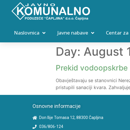
Naslovnica
Javne nabave
Centar za
Day:
August 
Prekid vodoopskrbe
Obavještavaju se stanovnici Nere
pristupili sanaciji kvara. Zahvalj
Osnovne informacije
Don Ilije Tomasa 12, 88300 Čapljina
036/806-124