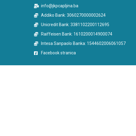
info@jkpcapljina.ba
Addiko Bank: 3060270000002624
Unicredit Bank: 3381102200112695
Raiffeisen Bank: 1610200014900074
Intesa Sanpaolo Banka: 1544602006061057
Facebook stranica