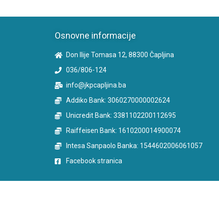
Osnovne informacije
Don Ilije Tomasa 12, 88300 Čapljina
036/806-124
info@jkpcapljina.ba
Addiko Bank: 3060270000002624
Unicredit Bank: 3381102200112695
Raiffeisen Bank: 1610200014900074
Intesa Sanpaolo Banka: 1544602006061057
Facebook stranica