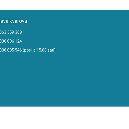
java kvarova
063 359 368
036 806 124
036 805 546 (poslije 15.00 sati)