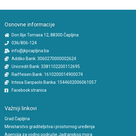
Osnovne informacije
Don Ilije Tomasa 12, 88300 Čapljina
036/806-124
info@jkpcapljina.ba
Addiko Bank: 3060270000002624
Unicredit Bank: 3381102200112695
Raiffeisen Bank: 1610200014900074
Intesa Sanpaolo Banka: 1544602006061057
Facebook stranica
Važniji linkovi
Grad Čapljina
Ministarstvo graditeljstva i prostornog uređenja
Agencija za vodno područje Jadranskog mora