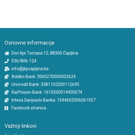
Osnovne informacije
Don Ilije Tomasa 12, 88300 Čapljina
036/806-124
info@jkpcapljina.ba
Addiko Bank: 3060270000002624
Unicredit Bank: 3381102200112695
Raiffeisen Bank: 1610200014900074
Intesa Sanpaolo Banka: 1544602006061057
Facebook stranica
Važniji linkovi