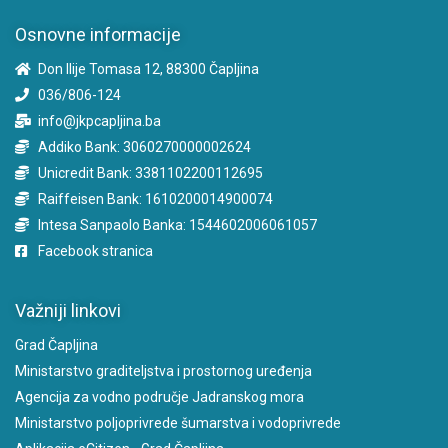
Osnovne informacije
Don Ilije Tomasa 12, 88300 Čapljina
036/806-124
info@jkpcapljina.ba
Addiko Bank: 3060270000002624
Unicredit Bank: 3381102200112695
Raiffeisen Bank: 1610200014900074
Intesa Sanpaolo Banka: 1544602006061057
Facebook stranica
Važniji linkovi
Grad Čapljina
Ministarstvo graditeljstva i prostornog uređenja
Agencija za vodno područje Jadranskog mora
Ministarstvo poljoprivrede šumarstva i vodoprivrede