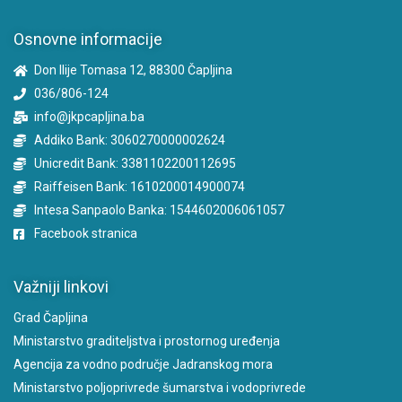
Osnovne informacije
Don Ilije Tomasa 12, 88300 Čapljina
036/806-124
info@jkpcapljina.ba
Addiko Bank: 3060270000002624
Unicredit Bank: 3381102200112695
Raiffeisen Bank: 1610200014900074
Intesa Sanpaolo Banka: 1544602006061057
Facebook stranica
Važniji linkovi
Grad Čapljina
Ministarstvo graditeljstva i prostornog uređenja
Agencija za vodno područje Jadranskog mora
Ministarstvo poljoprivrede šumarstva i vodoprivrede