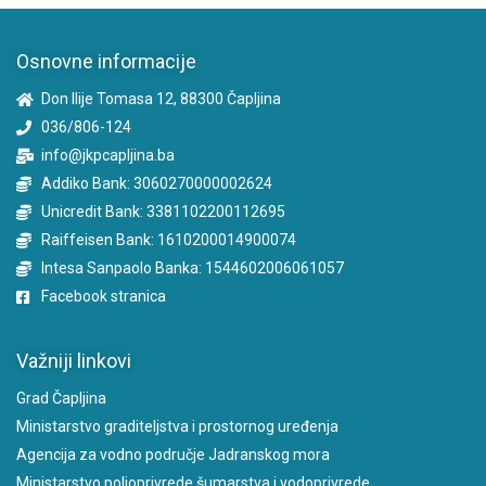
Osnovne informacije
Don Ilije Tomasa 12, 88300 Čapljina
036/806-124
info@jkpcapljina.ba
Addiko Bank: 3060270000002624
Unicredit Bank: 3381102200112695
Raiffeisen Bank: 1610200014900074
Intesa Sanpaolo Banka: 1544602006061057
Facebook stranica
Važniji linkovi
Grad Čapljina
Ministarstvo graditeljstva i prostornog uređenja
Agencija za vodno područje Jadranskog mora
Ministarstvo poljoprivrede šumarstva i vodoprivrede