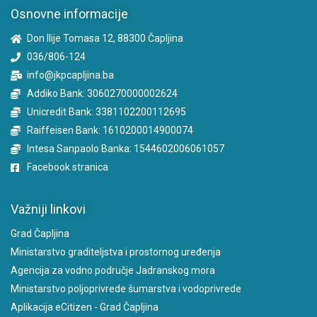
Osnovne informacije
Don Ilije Tomasa 12, 88300 Čapljina
036/806-124
info@jkpcapljina.ba
Addiko Bank: 3060270000002624
Unicredit Bank: 3381102200112695
Raiffeisen Bank: 1610200014900074
Intesa Sanpaolo Banka: 1544602006061057
Facebook stranica
Važniji linkovi
Grad Čapljina
Ministarstvo graditeljstva i prostornog uređenja
Agencija za vodno područje Jadranskog mora
Ministarstvo poljoprivrede šumarstva i vodoprivrede
Aplikacija eCitizen - Grad Čapljina