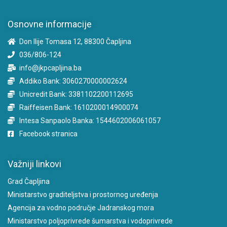
Osnovne informacije
Don Ilije Tomasa 12, 88300 Čapljina
036/806-124
info@jkpcapljina.ba
Addiko Bank: 3060270000002624
Unicredit Bank: 3381102200112695
Raiffeisen Bank: 1610200014900074
Intesa Sanpaolo Banka: 1544602006061057
Facebook stranica
Važniji linkovi
Grad Čapljina
Ministarstvo graditeljstva i prostornog uređenja
Agencija za vodno područje Jadranskog mora
Ministarstvo poljoprivrede šumarstva i vodoprivrede