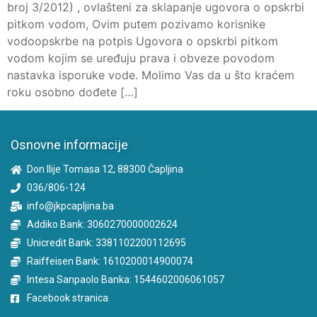
broj 3/2012) , ovlašteni za sklapanje ugovora o opskrbi
pitkom vodom, Ovim putem pozivamo korisnike
vodoopskrbe na potpis Ugovora o opskrbi pitkom
vodom kojim se uređuju prava i obveze povodom
nastavka isporuke vode. Molimo Vas da u što kraćem
roku osobno dođete […]
Osnovne informacije
Don Ilije Tomasa 12, 88300 Čapljina
036/806-124
info@jkpcapljina.ba
Addiko Bank: 3060270000002624
Unicredit Bank: 3381102200112695
Raiffeisen Bank: 1610200014900074
Intesa Sanpaolo Banka: 1544602006061057
Facebook stranica