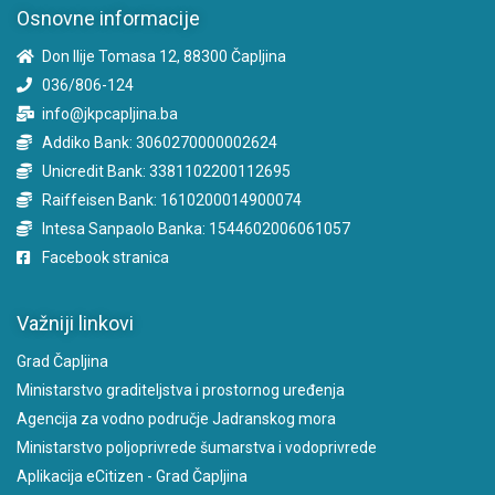
Osnovne informacije
Don Ilije Tomasa 12, 88300 Čapljina
036/806-124
info@jkpcapljina.ba
Addiko Bank: 3060270000002624
Unicredit Bank: 3381102200112695
Raiffeisen Bank: 1610200014900074
Intesa Sanpaolo Banka: 1544602006061057
Facebook stranica
Važniji linkovi
Grad Čapljina
Ministarstvo graditeljstva i prostornog uređenja
Agencija za vodno područje Jadranskog mora
Ministarstvo poljoprivrede šumarstva i vodoprivrede
Aplikacija eCitizen - Grad Čapljina