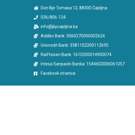
Don Ilije Tomasa 12, 88300 Čapljina
036/806-124
info@jkpcapljina.ba
Addiko Bank: 3060270000002624
Unicredit Bank: 3381102200112695
Raiffeisen Bank: 1610200014900074
Intesa Sanpaolo Banka: 1544602006061057
Facebook stranica