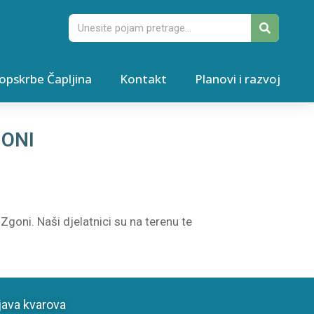
opskrbe Čapljina
Kontakt
Planovi i razvoj
GONI
goni. Naši djelatnici su na terenu te
java kvarova