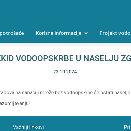
 potrošače
Korisne informacije
Projekt vodo
KID VODOOPSKRBE U NASELJU Z
23.10.2024.
radova na sanaciji mreže bez vodoopskrbe će ostati naselje Z
razumijevanju!
Važniji linkovi
Pri