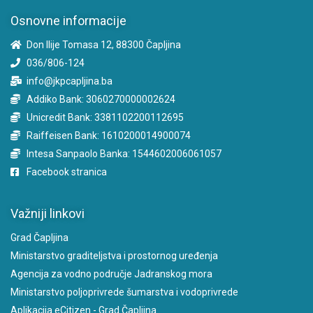
Osnovne informacije
Don Ilije Tomasa 12, 88300 Čapljina
036/806-124
info@jkpcapljina.ba
Addiko Bank: 3060270000002624
Unicredit Bank: 3381102200112695
Raiffeisen Bank: 1610200014900074
Intesa Sanpaolo Banka: 1544602006061057
Facebook stranica
Važniji linkovi
Grad Čapljina
Ministarstvo graditeljstva i prostornog uređenja
Agencija za vodno područje Jadranskog mora
Ministarstvo poljoprivrede šumarstva i vodoprivrede
Aplikacija eCitizen - Grad Čapljina